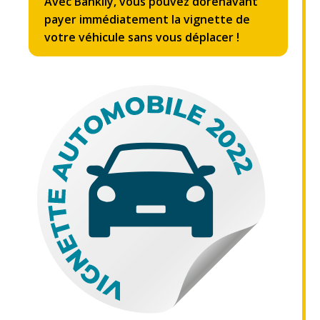
Avec Bankily, vous pouvez dorénavant
payer immédiatement la vignette de
votre véhicule sans vous déplacer !