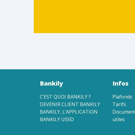
Bankily
Infos
C’EST QUOI BANKILY ?
Plafonds
DEVENIR CLIENT BANKILY
Tarifs
BANKILY, L’APPLICATION
Documen
BANKILY USSD
utiles